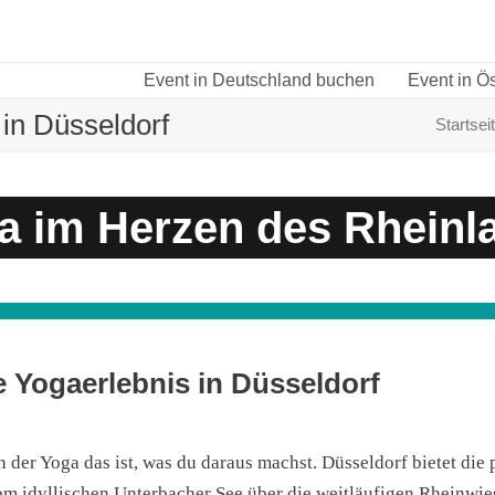
Event in Deutschland buchen
Event in Ö
in Düsseldorf
Startsei
a im Herzen des Rheinl
e Yogaerlebnis in Düsseldorf
 der Yoga das ist, was du daraus machst.
Düsseldorf bietet die 
m idyllischen Unterbacher See über die weitläufigen Rheinwie