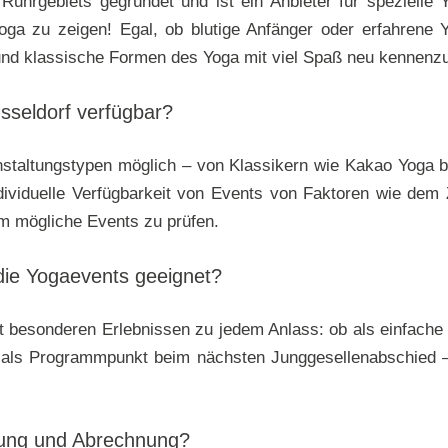
hrgebiets gegründet und ist ein Anbieter für spezielle 
ga zu zeigen! Egal, ob blutige Anfänger oder erfahrene Y
 und klassische Formen des Yoga mit viel Spaß neu kennenzu
sseldorf verfügbar?
nstaltungstypen möglich – von Klassikern wie Kakao Yoga b
ividuelle Verfügbarkeit von Events von Faktoren wie dem 
m mögliche Events zu prüfen.
die Yogaevents geeignet?
 besonderen Erlebnissen zu jedem Anlass: ob als einfache 
als Programmpunkt beim nächsten Junggesellenabschied –
chung und Abrechnung?