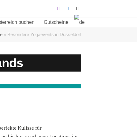
Instagram
LinkedIn
Tiktok
sterreich buchen
Gutscheine
te
»
Besondere Yogaevents in Düsseldorf
ands
perfekte Kulisse für
sen bis hin zu urbanen Locations im