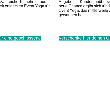
zahlreiche Teilnehmer aus
Angebot für Kunden unübersic
lt entdecken Event Yoga für
neue Chance ergibt sich für 
Event Yoga, das mittlerweil
gewonnen hat.
ür eine geschlossene
Verschenke hier deinen G