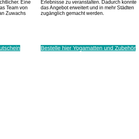
htlicher. Eine
Erlebnisse zu veranstalten. Dadurch konnte
das Team von
das Angebot erweitert und in mehr Städten
e an Zuwachs
zugänglich gemacht werden.
utschein
Bestelle hier Yogamatten und Zubehör