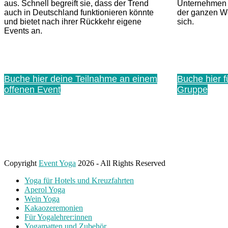
Business
aus. Schnell begreift sie, dass der Trend
Unternehmen 
auch in Deutschland funktionieren könnte
der ganzen We
und bietet nach ihrer Rückkehr eigene
sich.
Yoga
Events an.
Wein
Buche hier deine Teilnahme an einem
Buche hier f
Yoga
offenen Event
Gruppe
Alpaka
Yoga
Copyright
Event Yoga
2026 - All Rights Reserved
Yoga für Hotels und Kreuzfahrten
Aperol Yoga
Wein Yoga
Kakaozeremonien
Für Yogalehrer:innen
Yogamatten und Zubehör