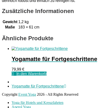
dennoch robust und einfach zu reinigen ist.
Zusätzliche Informationen
Gewicht
1,2 kg
Maße
183 × 61 cm
Ähnliche Produkte
Yogamatte für Fortgeschrittene
79,99
€
In den Warenkorb
Nächster
Yogamatte für Fortgeschrittene
Beitrag:
Copyright
Event Yoga
2026 - All Rights Reserved
Yoga für Hotels und Kreuzfahrten
Aperol Yoga