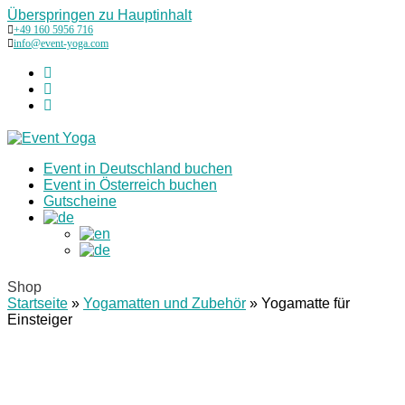
Überspringen zu Hauptinhalt
+49 160 5956 716
info@event-yoga.com
Instagram
LinkedIn
Tiktok
Event in Deutschland buchen
Event in Österreich buchen
Gutscheine
Shop
Startseite
»
Yogamatten und Zubehör
»
Yogamatte für
Einsteiger