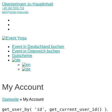
Überspringen zu Hauptinhalt
+49 160 5956 716
info@event-yoga.com
Instagram
LinkedIn
Tiktok
Event in Deutschland buchen
Event in Österreich buchen
Gutscheine
My Account
Startseite
»
My Account
get_user_by( 'id', get_current_user_id() )
.