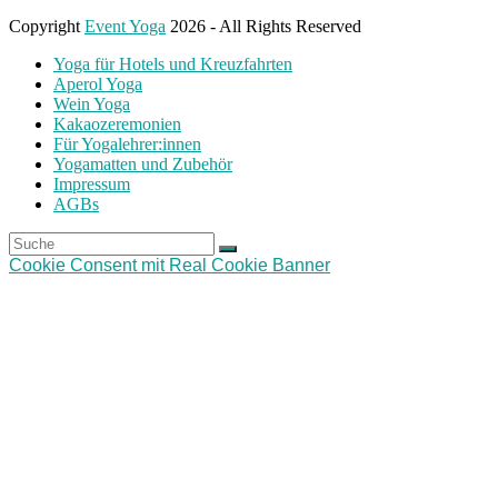
Copyright
Event Yoga
2026 - All Rights Reserved
Yoga für Hotels und Kreuzfahrten
Aperol Yoga
Wein Yoga
Kakaozeremonien
Für Yogalehrer:innen
Yogamatten und Zubehör
Impressum
AGBs
Suche
Senden
An
Cookie Consent mit Real Cookie Banner
den
Anfang
scrollen