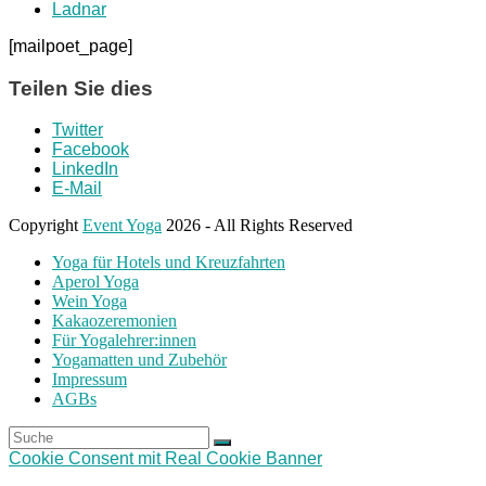
Ladnar
[mailpoet_page]
Teilen Sie dies
Twitter
Facebook
LinkedIn
E-Mail
Copyright
Event Yoga
2026 - All Rights Reserved
Yoga für Hotels und Kreuzfahrten
Aperol Yoga
Wein Yoga
Kakaozeremonien
Für Yogalehrer:innen
Yogamatten und Zubehör
Impressum
AGBs
Suche
Senden
An
Cookie Consent mit Real Cookie Banner
den